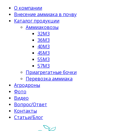
О компании
Внесение аммиака в почву
Каталог продукции
Аммиаковозы
32М3
36М3
40М3
45М3
55М3
57М3
Приагрегатные бочки
Перевозка аммиака
Агродроны
Фото
Видео
Вопрос/Ответ
Контакты
Статьи/Блог