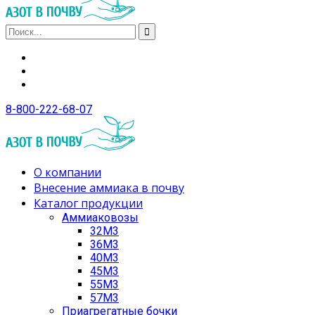
8-800-222-68-07
О компании
Внесение аммиака в почву
Каталог продукции
Аммиаковозы
32М3
36М3
40М3
45М3
55М3
57М3
Приагрегатные бочки