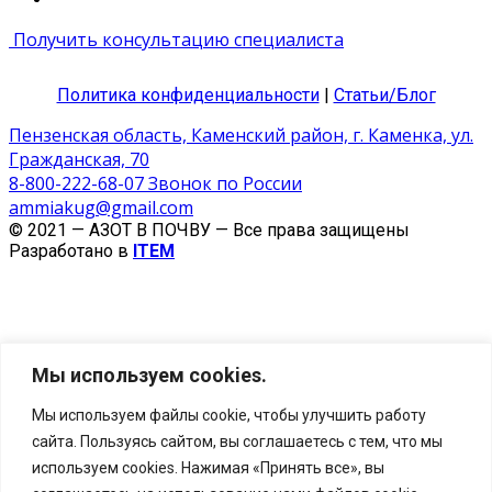
Получить консультацию специалиста
Политика конфиденциальности
|
Статьи/Блог
Пензенская область, Каменский район, г. Каменка, ул.
Гражданская, 70
8-800-222-68-07 Звонок по России
ammiakug@gmail.com
© 2021 — АЗОТ В ПОЧВУ — Все права защищены
Разработано в
ITEM
Мы используем cookies.
Мы используем файлы cookie, чтобы улучшить работу
сайта. Пользуясь сайтом, вы соглашаетесь с тем, что мы
Укажите Ваши имя, телефон
используем cookies. Нажимая «Принять все», вы