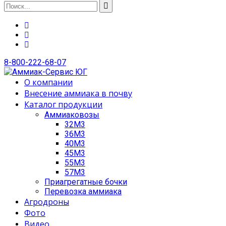
8-800-222-68-07
О компании
Внесение аммиака в почву
Каталог продукции
Аммиаковозы
32М3
36М3
40М3
45М3
55М3
57М3
Приагрегатные бочки
Перевозка аммиака
Агродроны
Фото
Видео