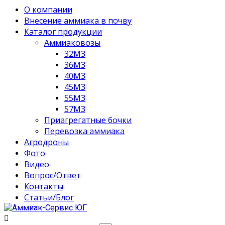
О компании
Внесение аммиака в почву
Каталог продукции
Аммиаковозы
32М3
36М3
40М3
45М3
55М3
57М3
Приагрегатные бочки
Перевозка аммиака
Агродроны
Фото
Видео
Вопрос/Ответ
Контакты
Статьи/Блог