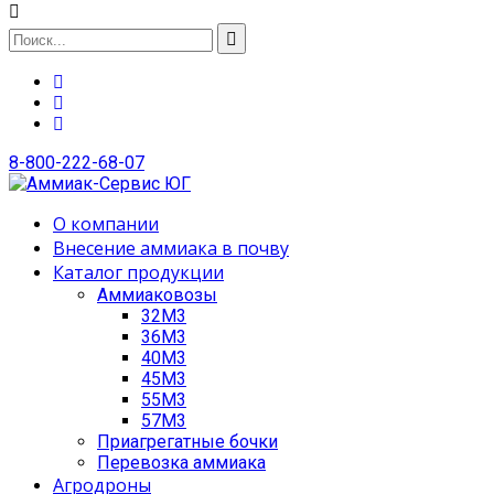
8-800-222-68-07
О компании
Внесение аммиака в почву
Каталог продукции
Аммиаковозы
32М3
36М3
40М3
45М3
55М3
57М3
Приагрегатные бочки
Перевозка аммиака
Агродроны