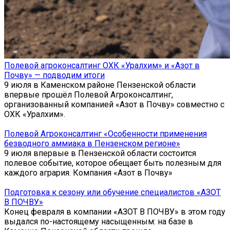
Полевой агроконсалтинг ОХК «Уралхим» и «Азот в
Почву» — подводим итоги
9 июля в Каменском районе Пензенской области
впервые прошёл Полевой Агроконсалтинг,
организованный компанией «Азот в Почву» совместно с
ОХК «Уралхим».
Полевой Агроконсалтинг «Особенности применения
безводного аммиака в Пензенском регионе»
9 июля впервые в Пензенской области состоится
полевое событие, которое обещает быть полезным для
каждого агрария. Компания «Азот в Почву»
Подготовка к сезону или обучение специалистов «АЗОТ
В ПОЧВУ»
Конец февраля в компании «АЗОТ В ПОЧВУ» в этом году
выдался по-настоящему насыщенным: на базе в