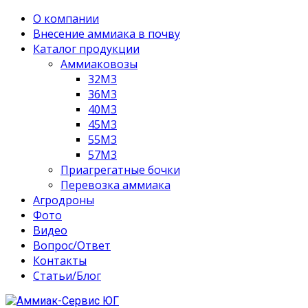
О компании
Внесение аммиака в почву
Каталог продукции
Аммиаковозы
32М3
36М3
40М3
45М3
55М3
57М3
Приагрегатные бочки
Перевозка аммиака
Агродроны
Фото
Видео
Вопрос/Ответ
Контакты
Статьи/Блог