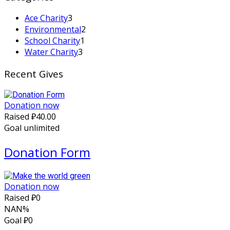
Ace Charity
3
Environmental
2
School Charity
1
Water Charity
3
Recent Gives
Donation now
Raised
₽40.00
Goal
unlimited
Donation Form
Donation now
Raised
₽0
NAN%
Goal
₽0