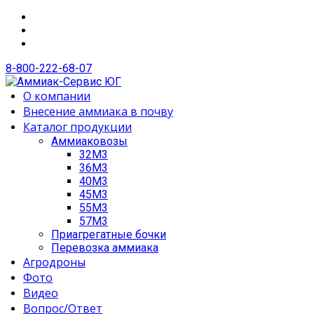
8-800-222-68-07
О компании
Внесение аммиака в почву
Каталог продукции
Аммиаковозы
32М3
36М3
40М3
45М3
55М3
57М3
Приагрегатные бочки
Перевозка аммиака
Агродроны
Фото
Видео
Вопрос/Ответ