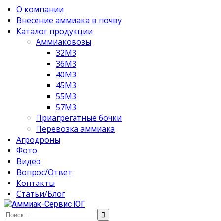
О компании
Внесение аммиака в почву
Каталог продукции
Аммиаковозы
32М3
36М3
40М3
45М3
55М3
57М3
Приагрегатные бочки
Перевозка аммиака
Агродроны
Фото
Видео
Вопрос/Ответ
Контакты
Статьи/Блог