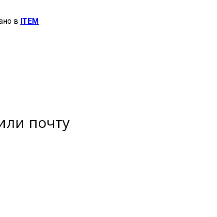
ано в
ITEM
или почту