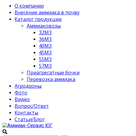
О компании
Внесение аммиака в почву
Каталог продукции
Аммиаковозы
32М3
36М3
40М3
45М3
55М3
57М3
Приагрегатные бочки
Перевозка аммиака
Агродроны
Фото
Видео
Вопрос/Ответ
Контакты
Статьи/Блог