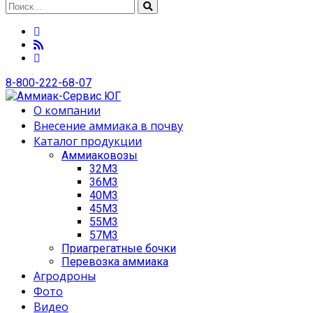
8-800-222-68-07
О компании
Внесение аммиака в почву
Каталог продукции
Аммиаковозы
32М3
36М3
40М3
45М3
55М3
57М3
Приагрегатные бочки
Перевозка аммиака
Агродроны
Фото
Видео