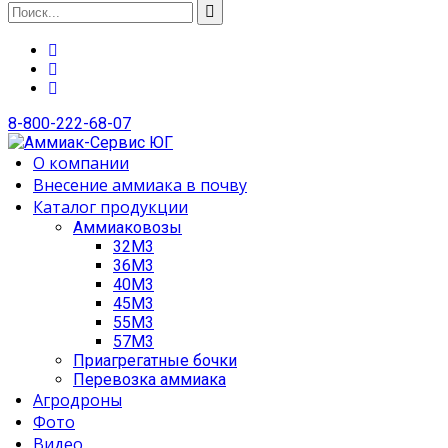
8-800-222-68-07
О компании
Внесение аммиака в почву
Каталог продукции
Аммиаковозы
32М3
36М3
40М3
45М3
55М3
57М3
Приагрегатные бочки
Перевозка аммиака
Агродроны
Фото
Видео