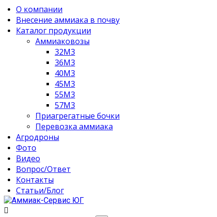
О компании
Внесение аммиака в почву
Каталог продукции
Аммиаковозы
32М3
36М3
40М3
45М3
55М3
57М3
Приагрегатные бочки
Перевозка аммиака
Агродроны
Фото
Видео
Вопрос/Ответ
Контакты
Статьи/Блог